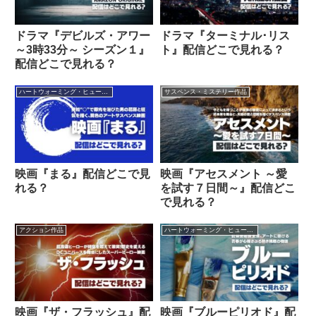
ドラマ『デビルズ・アワー
ドラマ『ターミナル･リス
～3時33分～ シーズン１』
ト』配信どこで見れる？
配信どこで見れる？
ハートウォーミング・ヒューマン作品
サスペンス・ミステリー作品
映画『まる』配信どこで見
映画『アセスメント ～愛
れる？
を試す７日間～』配信どこ
で見れる？
アクション作品
ハートウォーミング・ヒューマン作品
映画『ザ・フラッシュ』配
映画『ブルーピリオド』配