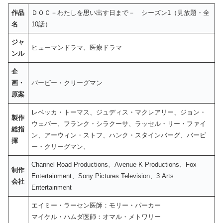
作品
ＤＯＣ－わたしを思い出す日まで－ シーズン1（見放題・全
名
10話）
ジャ
ヒューマンドラマ、医療ドラマ
ンル
企
画・
バービー・クリーグマン
原案
レベッカ・トーマス、ジュディス・マクレアリー、ジョン・
製作
ウェバー、フランク・シラクーサ、ラッセル・リー・ファイ
総指
ン、アーウィン・ストフ、ハンク・スタインバーグ、バービ
揮
ー・クリーグマン、
Channel Road Productions、Avenue K Productions、Fox
制作
Entertainment、Sony Pictures Television、3 Arts
会社
Entertainment
エイミー・ラーセン医師：モリー・パーカー
マイケル・ハムダ医師：オマル・メトワリー