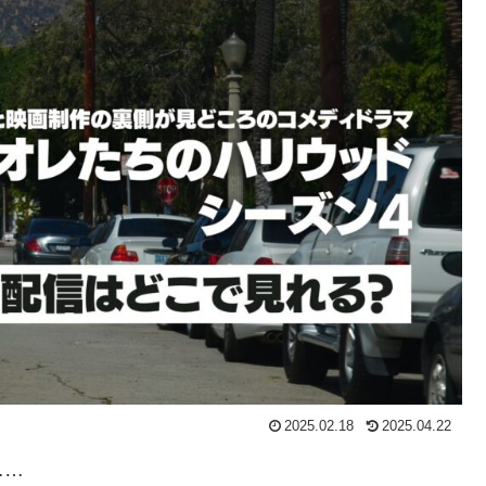
2025.02.18
2025.04.22
……