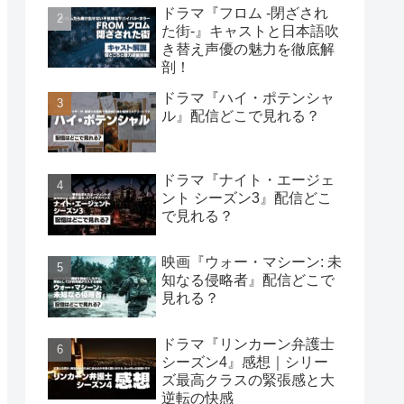
ドラマ『フロム -閉ざされ
た街-』キャストと日本語吹
き替え声優の魅力を徹底解
剖！
ドラマ『ハイ・ポテンシャ
ル』配信どこで見れる？
ドラマ『ナイト・エージェ
ント シーズン3』配信どこ
で見れる？
映画『ウォー・マシーン: 未
知なる侵略者』配信どこで
見れる？
ドラマ『リンカーン弁護士
シーズン4』感想｜シリー
ズ最高クラスの緊張感と大
逆転の快感