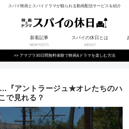
スパイ映画とスパイドラマが観られる動画配信サービスを紹介
新着記事
スパイの休日とは
NEW POSTS
ABOUT
>> アマプラ30日間無料体験で映画&ドラマを楽しむ方法
…『アントラージュ★オレたちのハ
どこで見れる？