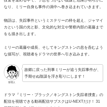
捜査を進める中で、予想もつかない陰謀と危険が明らかに
なり、ミリー自身も事件の渦中へ巻き込まれていきます。
物語は、失踪事件というミステリーの枠を超え、ジャマイ
カという国の光と影、文化的な対立や警察内部の葛藤まで
をも描き出します。
ミリーの葛藤や成長、そしてキングストンの息を呑むよう
な描写が、視聴者をドラマの世界へ引き込みます。
故郷に戻った刑事ミリーが追う失踪事件が、
予期せぬ陰謀を浮き彫りにします！
管理人
ドラマ『ミリー・ブラック／キングストン失踪者捜査』の
配信を視聴できる動画配信サブスクはU-NEXTだけ！ 31