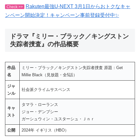
Rakuten最強U-NEXT 3月1日からおトクなキャ
Check >>
ンペーン開始決定！キャンペーン事前登録受付中✨
ドラマ『ミリー・ブラック／キングストン
失踪者捜査』の作品概要
作品
ミリー・ブラック／キングストン失踪者捜査 原題：Get
名
Millie Black（見放題・全5話）
ジャ
社会派クライムサスペンス
ンル
タマラ・ローランス
キャ
ジョー・デンプシー
スト
ガーシュウィン・ユスターシュ・Ｊｎｒ
公開
2024年 イギリス（HBO）