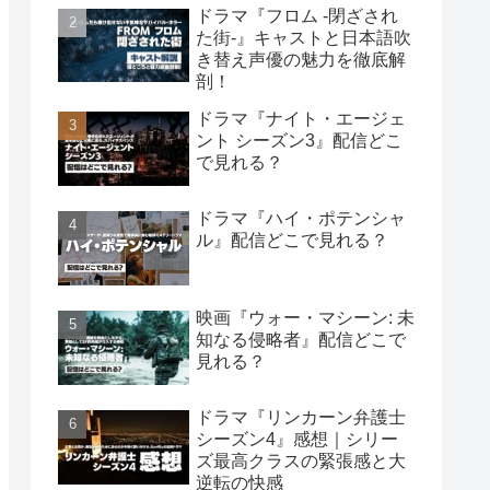
ドラマ『フロム -閉ざされ
た街-』キャストと日本語吹
き替え声優の魅力を徹底解
剖！
ドラマ『ナイト・エージェ
ント シーズン3』配信どこ
で見れる？
ドラマ『ハイ・ポテンシャ
ル』配信どこで見れる？
映画『ウォー・マシーン: 未
知なる侵略者』配信どこで
見れる？
ドラマ『リンカーン弁護士
シーズン4』感想｜シリー
ズ最高クラスの緊張感と大
逆転の快感