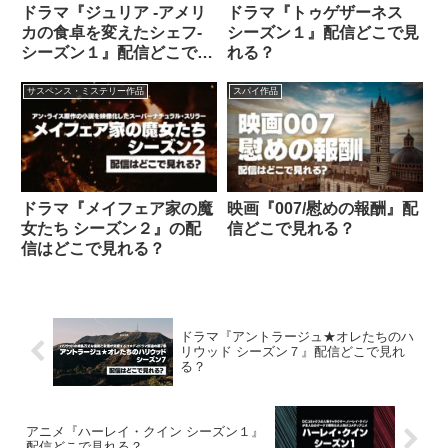
ドラマ『ジュリア -アメリ
ドラマ『トゥゲザーネス
カの食卓を変えたシェフ-
シーズン１』配信どこで見
シーズン１』配信どこで見
れる？
れる？
サスペンス・ミステリー作品
スパイ作品
ドラマ『メイフェア家の魔
映画『007/慰めの報酬』配
女たち シーズン２』の配
信どこで見れる？
信はどこで見れる？
ドラマ『アントラージュ★オレたちのハ
リウッド シーズン７』配信どこで見れ
る？
アニメ『ハーレイ・クイン シーズン１』
配信どこで見れる？