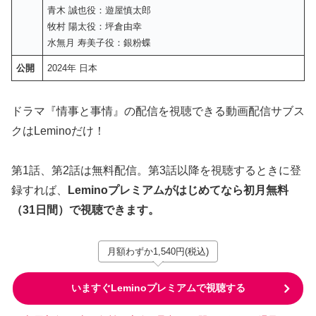
青木 誠也役：遊屋慎太郎
牧村 陽太役：坪倉由幸
水無月 寿美子役：銀粉蝶
公開
2024年 日本
ドラマ『情事と事情』の配信を視聴できる動画配信サブス
クはLeminoだけ！
第1話、第2話は無料配信。第3話以降を視聴するときに登
録すれば、
Leminoプレミアムがはじめてなら初月無料
（31日間）で視聴できます。
月額わずか1,540円(税込)
いますぐLeminoプレミアムで視聴する