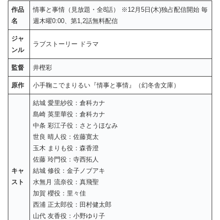
作品
情事と事情（見放題・全8話） ※12月5日(木)独占配信開始 毎
名
週木曜0:00、第1,2話無料配信
ジャ
ラブストーリー ドラマ
ンル
監督
井樫彩
原作
小手鞠こでまりるい『情事と事情』（幻冬舎文庫）
結城 愛里紗役：倉科カナ
島崎 英里華役：倉科カナ
中条 彩江子役：さとうほなみ
世良 晴人役：佐藤寛太
玉木 まりも役：森香澄
佐藤 玲門役：寺西拓人
キャ
結城 修役：金子ノブアキ
スト
水無月 流奈役：真飛聖
加賀 櫻役：里々佳
西浦 正太郎役：田村健太郎
山代 友香役：小野ゆり子