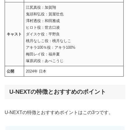
江尻真役：加賀翔
鬼頭和弘役：賀屋壮也
澤村透役：和田雅成
ヒロト役：世古口凌
キャスト
ダイスケ役：平野良
桃月なしこ役：桃月なしこ
アキラ100％役：アキラ100%
梅田レイ役：福井夏
塚原武役：あべこうじ
公開
2024年 日本
U-NEXTの特徴とおすすめのポイント
U-NEXTの特徴とおすすめポイントはこの3つです。