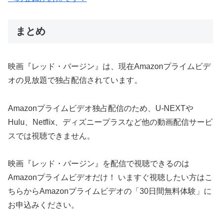
まとめ
映画『レッド・バージン』は、現在Amazonプライムビデ
オの見放題で独占配信されています。
Amazonプライムビデオ独占配信のため、U-NEXTや
Hulu、Netflix、ディズニープラスなど他の動画配信サービ
スでは視聴できません。
映画『レッド・バージン』を配信で視聴できるのは
Amazonプライムビデオだけ！ いますぐ視聴したい方はこ
ちらからAmazonプライムビデオの「30日間無料体験」に
お申込みください。