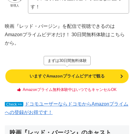
管理人
す！
映画『レッド・バージン』を配信で視聴できるのは
Amazonプライムビデオだけ！ 30日間無料体験はこちら
から。
まずは30日間無料体験
いますぐAmazonプライムビデオで観る
Amazonプライム無料体験中はいつでもキャンセルOK
ドコモユーザーならドコモからAmazonプライム
Check >>
への登録がお得です！
映画『レッド・バージン』のキャスト