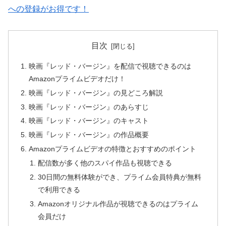
への登録がお得です！
目次
映画『レッド・バージン』を配信で視聴できるのは
Amazonプライムビデオだけ！
映画『レッド・バージン』の見どころ解説
映画『レッド・バージン』のあらすじ
映画『レッド・バージン』のキャスト
映画『レッド・バージン』の作品概要
Amazonプライムビデオの特徴とおすすめのポイント
配信数が多く他のスパイ作品も視聴できる
30日間の無料体験ができ、プライム会員特典が無料
で利用できる
Amazonオリジナル作品が視聴できるのはプライム
会員だけ