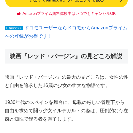
いますぐAmazonプライムビデオで観る
Amazonプライム無料体験中はいつでもキャンセルOK
ドコモユーザーならドコモからAmazonプライム
Check >>
への登録がお得です！
映画『レッド・バージン』の見どころ解説
映画『レッド・バージン』の最大の見どころは、女性の性
と自由を追求した16歳の少女の壮大な物語です。
1930年代のスペインを舞台に、母親の厳しい管理下から
自由を求めて闘う少女イルデガルトの姿は、圧倒的な存在
感と知性で観る者を魅了します。