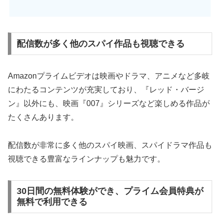
配信数が多く他のスパイ作品も視聴できる
Amazonプライムビデオは映画やドラマ、アニメなど多岐
にわたるコンテンツが充実しており、『レッド・バージ
ン』以外にも、映画『007』シリーズなど楽しめる作品が
たくさんあります。
配信数が非常に多く他のスパイ映画、スパイドラマ作品も
視聴できる豊富なラインナップも魅力です。
30日間の無料体験ができ、プライム会員特典が
無料で利用できる