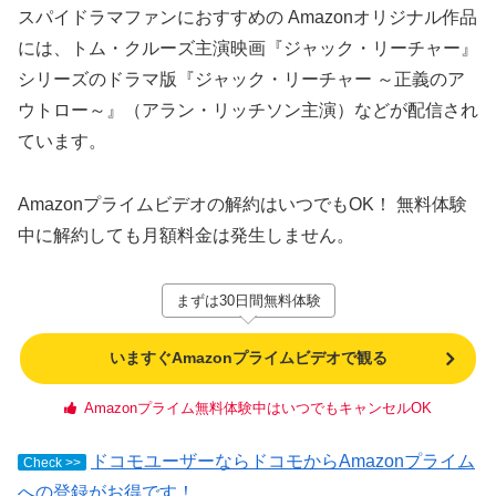
スパイドラマファンにおすすめの Amazonオリジナル作品
には、トム・クルーズ主演映画『ジャック・リーチャー』
シリーズのドラマ版『ジャック・リーチャー ～正義のア
ウトロー～』（アラン・リッチソン主演）などが配信され
ています。
Amazonプライムビデオの解約はいつでもOK！ 無料体験
中に解約しても月額料金は発生しません。
まずは30日間無料体験
いますぐAmazonプライムビデオで観る
Amazonプライム無料体験中はいつでもキャンセルOK
ドコモユーザーならドコモからAmazonプライム
Check >>
への登録がお得です！