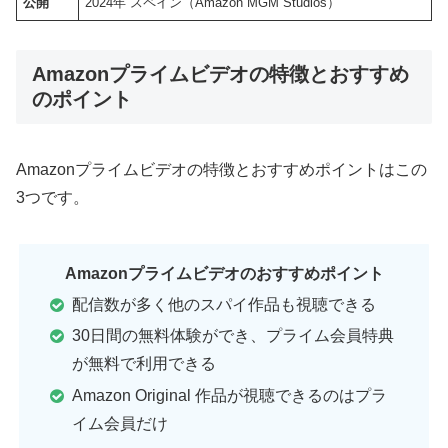
公開
2024年 スペイン（Amazon MGM Studios）
Amazonプライムビデオの特徴とおすすめ
のポイント
Amazonプライムビデオの特徴とおすすめポイントはこの
3つです。
Amazonプライムビデオのおすすめポイント
配信数が多く他のスパイ作品も視聴できる
30日間の無料体験ができ、プライム会員特典
が無料で利用できる
Amazon Original 作品が視聴できるのはプラ
イム会員だけ