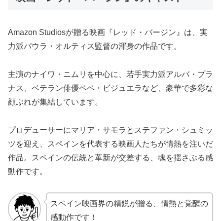
Amazon Studiosが贈る映画『レッド・バージン』は、実
力派パウラ・オルティス監督の渾身の作品です。
主演のナイワ・ニムリを中心に、若手実力派アルバ・プラ
ナス、ベテラン俳優ペペ・ビジュエラなど、豪華で多彩な
顔ぶれが集結しています。
プロデューサーにマリア・サモラとステファン・シュミッ
ツを迎え、スペインを代表する映画人たちが情熱を注いだ
作品。スペインの伝統と革新が交差する、魂を揺さぶる感
動作です。
スペイン映画界の精鋭が贈る、情熱と覚醒の
感動作です！