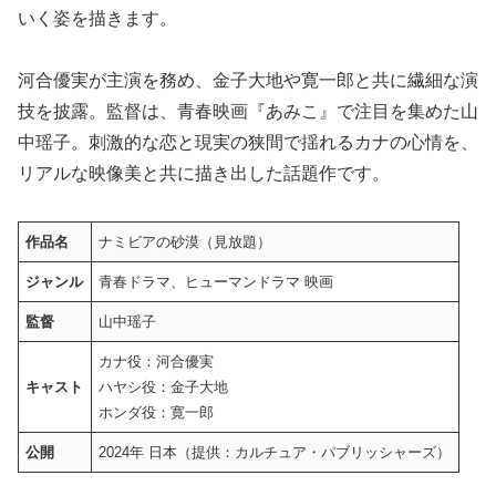
いく姿を描きます。
河合優実が主演を務め、金子大地や寛一郎と共に繊細な演
技を披露。監督は、青春映画『あみこ』で注目を集めた山
中瑶子。刺激的な恋と現実の狭間で揺れるカナの心情を、
リアルな映像美と共に描き出した話題作です。
作品名
ナミビアの砂漠（見放題）
ジャンル
青春ドラマ、ヒューマンドラマ 映画
監督
山中瑶子
カナ役：河合優実
キャスト
ハヤシ役：金子大地
ホンダ役：寛一郎
公開
2024年 日本（提供：カルチュア・パブリッシャーズ）