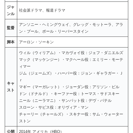
ジャ
社会派ドラマ、報道ドラマ
ンル
アンソニー・ヘミングウェイ、グレッグ・モットーラ、アラ
監督
ン・プール、ポール・リーバースタイン
脚本
アーロン・ソーキン
ウィル（ウィリアム）・マカヴォイ役：ジェフ・ダニエルズ
マック（マッケンジー）・マクヘール役：エミリー・モーテ
ィマー
ジム（ジェームズ）・ハーパー役：ジョン・ギャラガー・Ｊ
ｒ
キャ
マギー（マーガレット）・ジョーダン役：アリソン・ピル
スト
ドン（ドナルド）・キーファー役：トーマス・サドスキー
ニール（ニーラマニ）・サンパット役：デヴ・パテル
スローン・サビス役：オリヴィア・マン
チャーリー（チャールズ）・スキナー役：サム・ウォーター
ストン
公開
2014年 アメリカ（HBO）