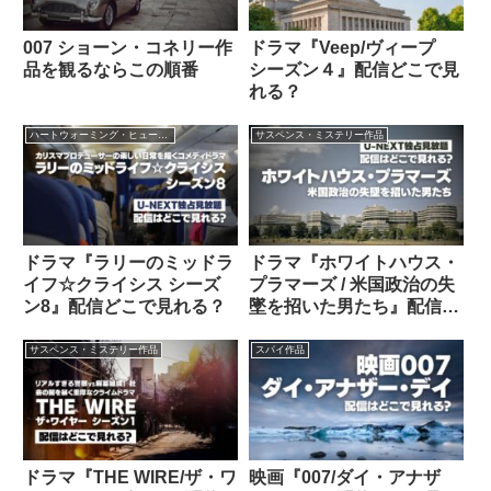
007 ショーン・コネリー作
ドラマ『Veep/ヴィープ
品を観るならこの順番
シーズン４』配信どこで見
れる？
ハートウォーミング・ヒューマン作品
サスペンス・ミステリー作品
ドラマ『ラリーのミッドラ
ドラマ『ホワイトハウス・
イフ☆クライシス シーズ
プラマーズ / 米国政治の失
ン8』配信どこで見れる？
墜を招いた男たち』配信ど
こで見れる？
サスペンス・ミステリー作品
スパイ作品
ドラマ『THE WIRE/ザ・ワ
映画『007/ダイ・アナザ