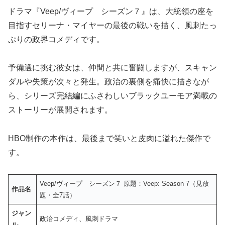
ドラマ『Veep/ヴィープ シーズン７』は、大統領の座を
目指すセリーナ・マイヤーの最後の戦いを描く、風刺たっ
ぷりの政界コメディです。
予備選に挑む彼女は、仲間と共に奮闘しますが、スキャン
ダルや失策が次々と発生。政治の裏側を痛快に描きなが
ら、シリーズ完結編にふさわしいブラックユーモア満載の
ストーリーが展開されます。
HBO制作の本作は、最後まで笑いと皮肉に溢れた傑作で
す。
Veep/ヴィープ シーズン７ 原題：Veep: Season 7（見放
作品名
題・全7話）
ジャン
政治コメディ、風刺ドラマ
ル