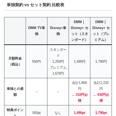
単独契約 vs セット契約 比較表
DMM｜
DMM｜
DMM TV単
Disney+単
Disney+ セ
Disney+ セ
独
独
ット（スタ
ット（プレ
ンダード）
ミアム）
スタンダー
ド
月額料金
550円
1,250円
1,490円
1,790円
（税込）
プレミアム
1,670円
合計1,800
合計2,220
単独との差
円
円
–
–
額
→ 310円お
→ 430円お
得
得
特典ポイン
550pt
なし
1,490pt
1,790pt
ト