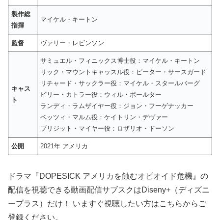
製作総
マイケル・キートン
指揮
監督
ヴァリー・レビンソン
サミュエル・フィニックス博士役：マイケル・キートン
リック・マウントキャッスル役：ピーター・サースガード
リチャード・サックラー役：マイケル・スタールバーグ
キャス
ビリー・カトラー役：ウィル・ポールター
ト
ランディ・ラムザイヤー役：ジョン・フーゲナッカー
ベッツィ・マルム役：ケイトリン・デヴァー
ブリジット・マイヤー役：ロザリオ・ドーソン
公開
2021年 アメリカ
ドラマ『DOPESICK アメリカを蝕むオピオイド危機』の
配信を視聴できる動画配信サブスクはDiseny+（ディズニ
ープラス）だけ！ いますぐ視聴したい方はこちらからご
登録ください。