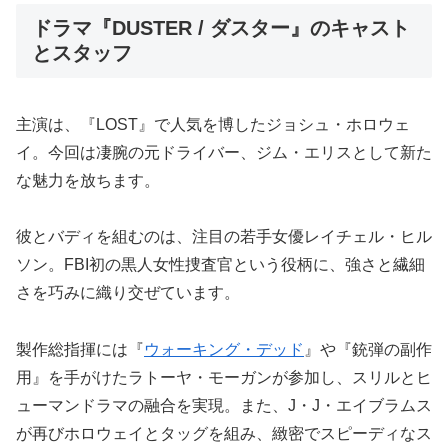
ドラマ『DUSTER / ダスター』のキャスト
とスタッフ
主演は、『LOST』で人気を博したジョシュ・ホロウェ
イ。今回は凄腕の元ドライバー、ジム・エリスとして新た
な魅力を放ちます。
彼とバディを組むのは、注目の若手女優レイチェル・ヒル
ソン。FBI初の黒人女性捜査官という役柄に、強さと繊細
さを巧みに織り交ぜています。
製作総指揮には『
ウォーキング・デッド
』や『銃弾の副作
用』を手がけたラトーヤ・モーガンが参加し、スリルとヒ
ューマンドラマの融合を実現。また、J・J・エイブラムス
が再びホロウェイとタッグを組み、緻密でスピーディなス