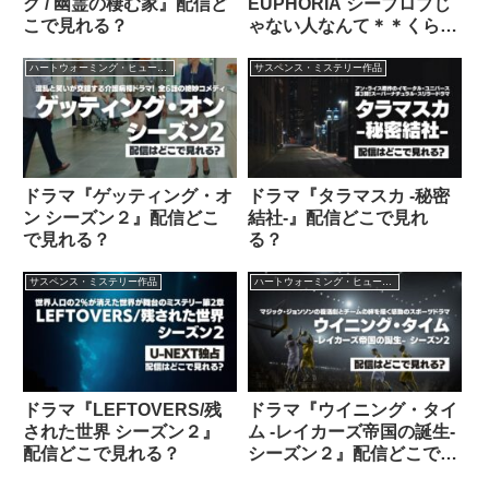
グ / 幽霊の棲む家』配信ど
EUPHORIA シーブロブじ
こで見れる？
ゃない人なんて＊＊くら
え』配信どこで見れる？
ハートウォーミング・ヒューマン作品
サスペンス・ミステリー作品
ドラマ『ゲッティング・オ
ドラマ『タラマスカ -秘密
ン シーズン２』配信どこ
結社-』配信どこで見れ
で見れる？
る？
サスペンス・ミステリー作品
ハートウォーミング・ヒューマン作品
ドラマ『LEFTOVERS/残
ドラマ『ウイニング・タイ
された世界 シーズン２』
ム -レイカーズ帝国の誕生-
配信どこで見れる？
シーズン２』配信どこで見
れる？