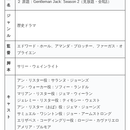
２ 原題：Gentleman Jack: Season 2（見放題・全8話）
名
ジ
ャ
歴史ドラマ
ン
ル
監
エドワード・ホール、アマンダ・ブロッチー、ファーガス・オ
督
ブライエン
脚
サリー・ウェインライト
本
アン・リスター役：サランヌ・ジョーンズ
アン・ウォーカー役：ソフィー・ランドル
マリアン・リスター役：ジェマ・ウィーラン
キ
ジェレミー・リスター役：ティモシー・ウェスト
ャ
アン・リスター（おば）役：ジェマ・ジョーンズ
ス
サミュエル・ワシントン役：ジョー・アームストロング
ト
エリザベス・コーディングリー役：ロージー・カヴァリエロ
アメリア・ブルモア