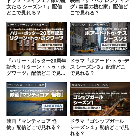
ドラマ『メイフェア家の魔
映画『ザ・ペアレンティン
女たち シーズン１』配信
グ / 幽霊の棲む家』配信ど
どこで見れる？
こで見れる？
ハートウォーミング・ヒューマン作品
サスペンス・ミステリー作品
『ハリー・ポッター20周年
ドラマ『ボアード･トゥ･デ
記念：リターン・トゥ・ホ
ス シーズン３』配信どこ
グワーツ』配信どこで見れ
で見れる？
る？
サスペンス・ミステリー作品
サスペンス・ミステリー作品
映画『マンティコア 怪
ドラマ『ゴシップガール
物』配信どこで見れる？
シーズン１』配信どこで見
れる？