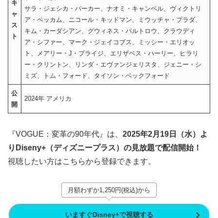
キ
サラ・ジェシカ・パーカー、ナオミ・キャンベル、ヴィクトリ
ャ
ア・ベッカム、ニコール・キッドマン、ミウッチャ・プラダ、
ス
キム・カーダシアン、グウィネス・パルトロウ、クラウディ
ト
ア・シファー、マーク・ジェイコブス、ミッシー・エリオッ
ト、メアリー・J・ブライジ、エリザベス・ハーリー、ヒラリ
ー・クリントン、リンダ・エヴァンジェリスタ、ジェニー・シ
ミズ、トム・フォード、タイソン・ベックフォード
公
2024年 アメリカ
開
『VOGUE：変革の90年代』は、
2025年2月19日（水）よ
りDiseny+（ディズニープラス）の見放題で配信開始！
視聴したい方はこちらから登録できます。
月額わずか1,250円(税込)から
いますぐDisney+で視聴する