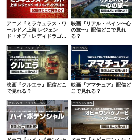
アニメ『ミラキュラス・ワ
映画『リアル・ペイン〜心
ールド／上海 レジェン
の旅〜』配信どこで見れ
ド・オブ・レディドラゴ
る？
ン』配信どこで見れる？
ハートウォーミング・ヒューマン作品
スパイ作品
映画『クルエラ』配信どこ
映画『アマチュア』配信ど
で見れる？
こで見れる？
サスペンス・ミステリー作品
アクション作品
ドラマ『ハイ・ポテンシャ
ドラマ『オビ＝ワン・ケノ