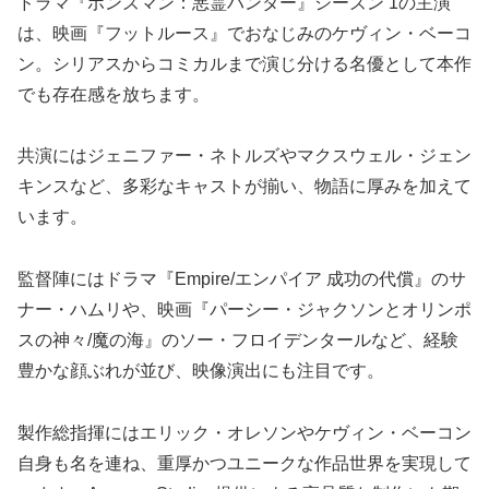
ドラマ『ボンズマン：悪霊ハンター』シーズン 1の主演
は、映画『フットルース』でおなじみのケヴィン・ベーコ
ン。シリアスからコミカルまで演じ分ける名優として本作
でも存在感を放ちます。
共演にはジェニファー・ネトルズやマクスウェル・ジェン
キンスなど、多彩なキャストが揃い、物語に厚みを加えて
います。
監督陣にはドラマ『Empire/エンパイア 成功の代償』のサ
ナー・ハムリや、映画『パーシー・ジャクソンとオリンポ
スの神々/魔の海』のソー・フロイデンタールなど、経験
豊かな顔ぶれが並び、映像演出にも注目です。
製作総指揮にはエリック・オレソンやケヴィン・ベーコン
自身も名を連ね、重厚かつユニークな作品世界を実現して