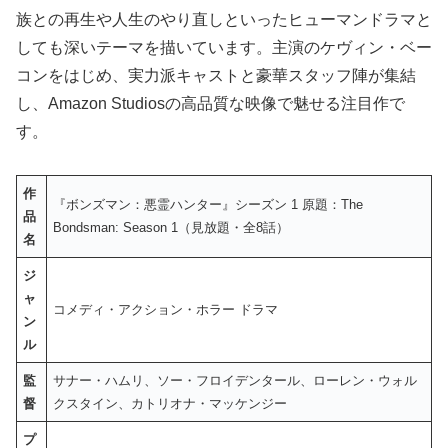
族との再生や人生のやり直しといったヒューマンドラマと
しても深いテーマを描いています。主演のケヴィン・ベー
コンをはじめ、実力派キャストと豪華スタッフ陣が集結
し、Amazon Studiosの高品質な映像で魅せる注目作で
す。
作
『ボンズマン：悪霊ハンター』シーズン 1 原題：The
品
Bondsman: Season 1（見放題・全8話）
名
ジ
ャ
コメディ・アクション・ホラー ドラマ
ン
ル
監
サナー・ハムリ、ソー・フロイデンタール、ローレン・ウォル
督
クスタイン、カトリオナ・マッケンジー
プ