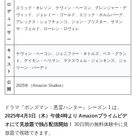
ロ
エリック・オレソン、ケヴィン・ベーコン、グレンジャー・デ
デ
ヴィッド、ジェレミー・ゴールド、エリック・ホルムバーグ、
ュ
アレックス・シェフチェンコ、ジョン・ブリスター、サマン
ー
サ・フェルド、ローレン・ロヴェレ
サ
ー
キ
ケヴィン・ベーコン、ジェニファー・ネトルズ、ベス・グラン
ャ
ト、デイモン・ヘリマン、マクスウェル・ジェンキンス、ジョ
ス
リーン・パーディ
ト
公
2025年（Amazon Studios）
開
ドラマ『ボンズマン：悪霊ハンター』シーズン 1 は、
2025年4月3日（木）午後4時より Amazonプライムビデ
オにて見放題で独占配信開始！
30日間の無料体験中に見
放題で視聴できます。