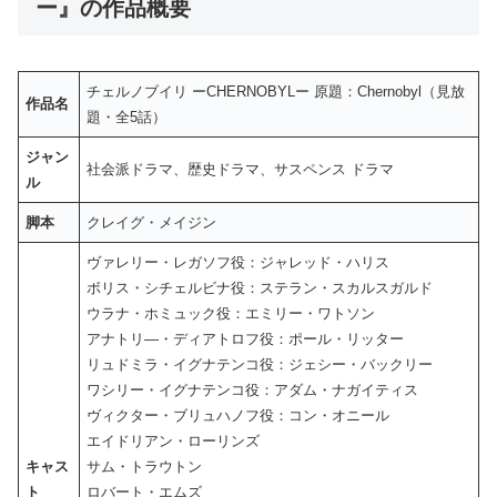
ー』の作品概要
チェルノブイリ ーCHERNOBYLー 原題：Chernobyl（見放
作品名
題・全5話）
ジャン
社会派ドラマ、歴史ドラマ、サスペンス ドラマ
ル
脚本
クレイグ・メイジン
ヴァレリー・レガソフ役：ジャレッド・ハリス
ボリス・シチェルビナ役：ステラン・スカルスガルド
ウラナ・ホミュック役：エミリー・ワトソン
アナトリ―・ディアトロフ役：ポール・リッター
リュドミラ・イグナテンコ役：ジェシー・バックリー
ワシリー・イグナテンコ役：アダム・ナガイティス
ヴィクター・ブリュハノフ役：コン・オニール
エイドリアン・ローリンズ
キャス
サム・トラウトン
ト
ロバート・エムズ