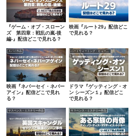
『ゲーム・オブ・スローン
映画『ルート29』配信どこ
ズ 第四章：戦乱の嵐-後
で見れる？
編-』配信どこで見れる？
スパイ作品
ハートウォーミング・ヒューマン作品
映画『ネバーセイ・ネバー
ドラマ『ゲッティング・オ
アイン』配信どこで見れ
ン シーズン１』配信どこ
る？
で見れる？
サスペンス・ミステリー作品
サスペンス・ミステリー作品